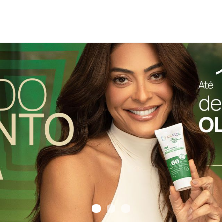
•
•
•